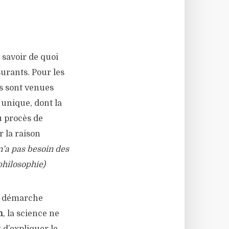
 savoir de quoi
surants. Pour les
ns sont venues
 unique, dont la
u procès de
r la raison
 n’a pas besoin des
philosophie)
e démarche
n
, la science ne