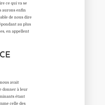
re ce qui va se
s aurons enfin
pable de nous dire
répondant au plus
es, en appellent
NCE
nous avait
e donner à leur
ominants étant
omme celle des