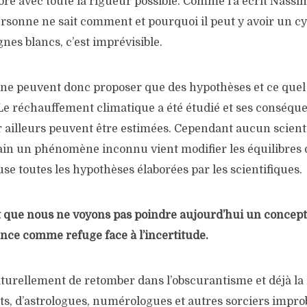
ré avec toute la rigueur possible. Comme l’a écrit Nassi
ersonne ne sait comment et pourquoi il peut y avoir un c
nes blancs, c’est imprévisible.
 ne peuvent donc proposer que des hypothèses et ce quel 
Le réchauffement climatique a été étudié et ses conséqu
r ailleurs peuvent être estimées. Cependant aucun scient
ain un phénomène inconnu vient modifier les équilibres d
use toutes les hypothèses élaborées par les scientifiques.
t que nous ne voyons pas poindre aujourd’hui un concept
nce comme refuge face à l’incertitude.
aturellement de retomber dans l’obscurantisme et déjà la
s, d’astrologues, numérologues et autres sorciers impro