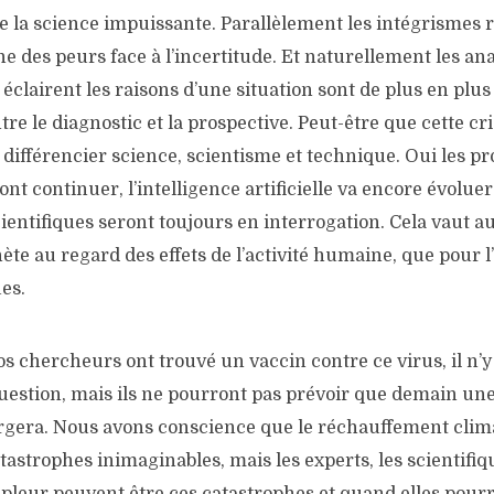
e la science impuissante. Parallèlement les intégrismes r
ne des peurs face à l’incertitude. Et naturellement les an
i éclairent les raisons d’une situation sont de plus en plu
re le diagnostic et la prospective. Peut-être que cette cr
différencier science, scientisme et technique. Oui les p
nt continuer, l’intelligence artificielle va encore évoluer
ntifiques seront toujours en interrogation. Cela vaut au
anète au regard des effets de l’activité humaine, que pour l
es.
 chercheurs ont trouvé un vaccin contre ce virus, il n’y 
question, mais ils ne pourront pas prévoir que demain un
gera. Nous avons conscience que le réchauffement clim
astrophes inimaginables, mais les experts, les scientifiq