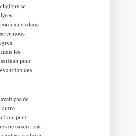
eligieux se
alyses
s contestées dans
ise va nous
rogrès
 mais les
ssi bien pour
’évolution des
avait pas de
e autre
atique peut
ues ne savent pas