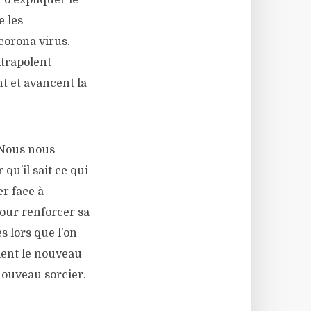
d’expliquer le
e les
corona virus.
xtrapolent
t et avancent la
 Nous nous
qu’il sait ce qui
r face à
 pour renforcer sa
s lors que l’on
vient le nouveau
nouveau sorcier.