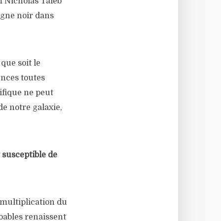
m Nicholas Taleb
ygne noir dans
que soit le
ences toutes
ifique ne peut
e notre galaxie,
 susceptible de
 multiplication du
bables renaissent