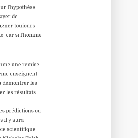
 sur l’hypothèse
sayer de
agner toujours
gie, car si l’homme
comme une remise
-même enseignent
à démontrer les
r les résultats
des prédictions ou
s il y aura
ce scientifique