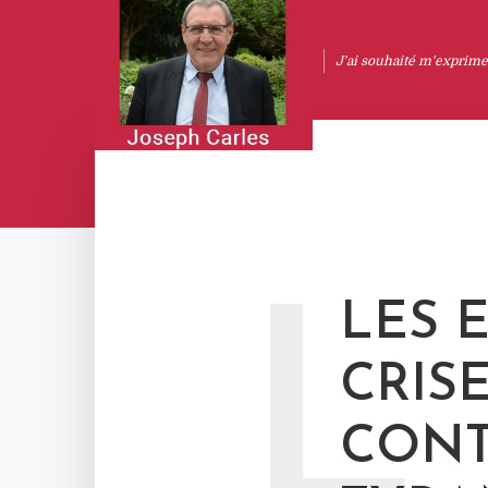
J'ai souhaité m'exprimer
L
LES 
CRISE
CONT