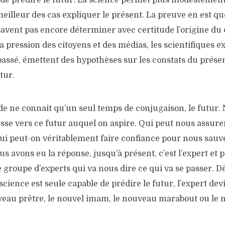
de prédire le futur. La science permet plus modestement 
meilleur des cas expliquer le présent. La preuve en est qu
savent pas encore déterminer avec certitude l’origine du 
 pression des citoyens et des médias, les scientifiques e
passé, émettent des hypothèses sur les constats du présen
tur.
de ne connait qu’un seul temps de conjugaison, le futur.
sse vers ce futur auquel on aspire. Qui peut nous assurer 
qui peut-on véritablement faire confiance pour nous sauve
ous avons eu la réponse, jusqu’à présent, c’est l’expert et
e groupe d’experts qui va nous dire ce qui va se passer. Dè
science est seule capable de prédire le futur, l’expert de
eau prêtre, le nouvel imam, le nouveau marabout ou le 