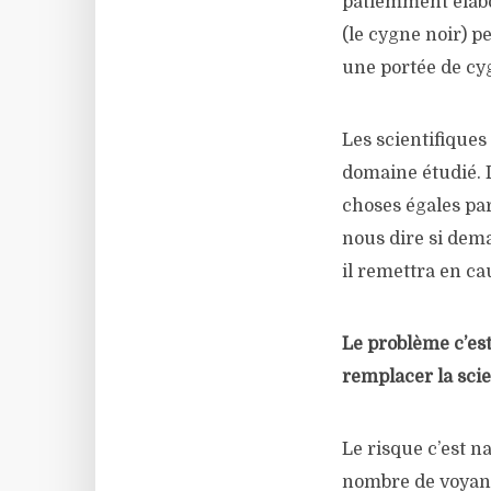
patiemment élabo
(le cygne noir) p
une portée de cyg
Les scientifiques
domaine étudié. 
choses égales pa
nous dire si dem
il remettra en ca
Le problème c’es
remplacer la scie
Le risque c’est n
nombre de voyant