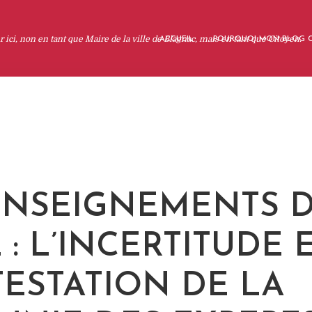
 ici, non en tant que Maire de la ville de Blagnac, mais en tant que Citoyen.
ACCUEIL
POURQUOI MON BLOG C
ENSEIGNEMENTS D
 : L’INCERTITUDE 
ESTATION DE LA